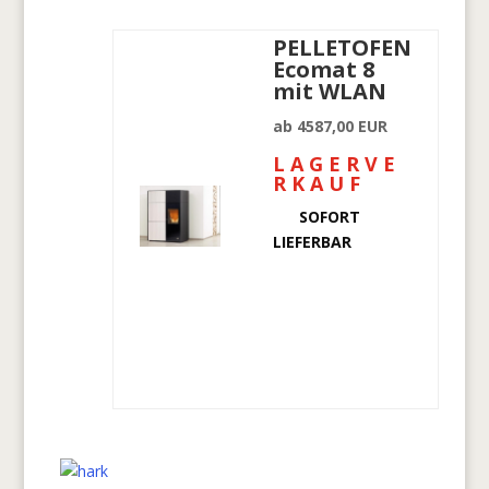
PELLETOFEN
Ecomat 8
mit WLAN
ab 4587,00 EUR
L A G E R V E
R K A U F
SOFORT
LIEFERBAR