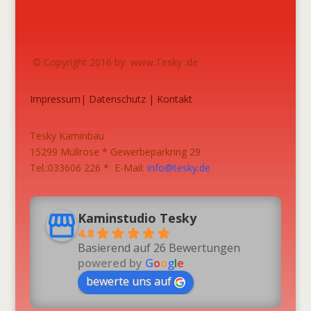
© Copyright 2016 by www.Tesky .de
Impressum
|
Datenschutz
|
Kontakt
Tesky Kaminbau
15299 Müllrose * Gewerbeparkring 29
Tel.:033606 226 * E-Mail:
info@tesky.de
Kaminstudio Tesky
4.8
Basierend auf 26 Bewertungen
powered by
G
o
o
g
l
e
bewerte uns auf